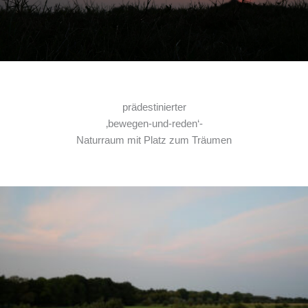
prädestinierter
‚bewegen-und-reden‘-
Naturraum mit Platz zum Träumen